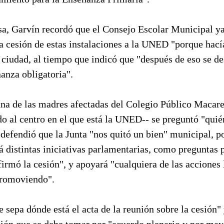
sa, Garvín recordó que el Consejo Escolar Municipal y
 cesión de estas instalaciones a la UNED "porque hacía
a ciudad, al tiempo que indicó que "después de eso se de
ñanza obligatoria".
 una de las madres afectadas del Colegio Público Maca
do al centro en el que está la UNED-- se preguntó "quié
defendió que la Junta "nos quitó un bien" municipal, p
 distintas iniciativas parlamentarias, como preguntas 
firmó la cesión", y apoyará "cualquiera de las acciones 
promoviendo".
e sepa dónde está el acta de la reunión sobre la cesión"
sión que se debe tomar por "acuerdo plenario y por may