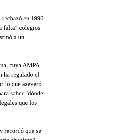
a rechazó en 1996
 falta" colegios
stinó a un
rena, cuya AMPA
n ha regalado el
or lo que aseveró
para saber "dónde
legales que los
 y recordó que se
oría absoluta".