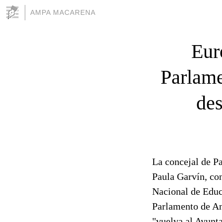
AMPA MACARENA
Eur
Parlame
des
La concejal de P
Paula Garvín, con
Nacional de Educ
Parlamento de And
"vuelva al Ayunt