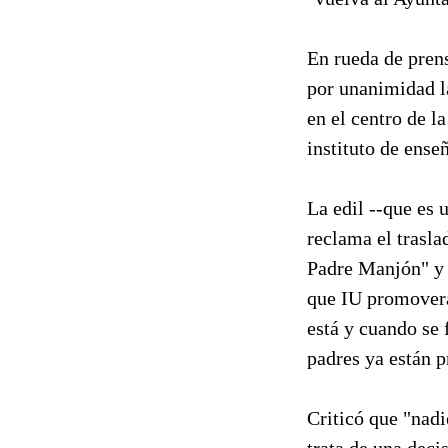
En rueda de pren
por unanimidad la
en el centro de l
instituto de ense
La edil --que es
reclama el trasla
Padre Manjón" y 
que IU promoverá
está y cuando se 
padres ya están 
Criticó que "nadi
trata de una deci