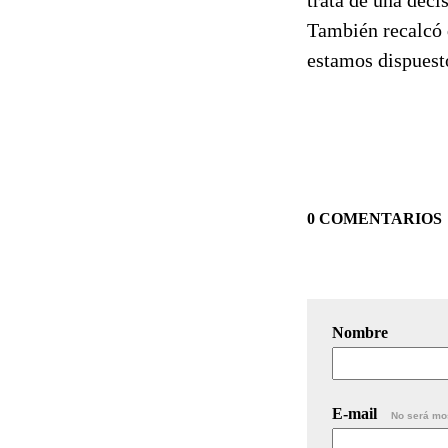
También recalcó q
estamos dispuesto
0 COMENTARIOS
Nombre
E-mail
No será mo