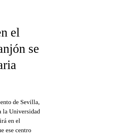
n el
anjón se
aria
ento de Sevilla,
a la Universidad
rá en el
ue ese centro