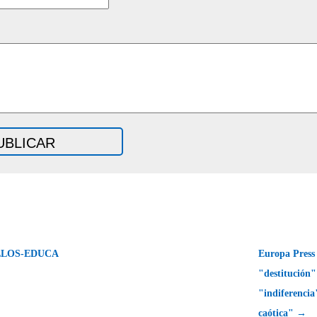
LLOS-EDUCA
Europa Press 
"destitución"
"indiferencia
caótica" →