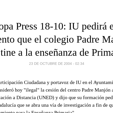
opa Press 18-10: IU pedirá e
nto que el colegio Padre M
tine a la enseñanza de Prim
23 DE OCTUBRE DE 2004 - 02:34
articipación Ciudadana y portavoz de IU en el Ayuntami
sideró hoy "ilegal" la cesión del centro Padre Manjón 
ación a Distancia (UNED) y dijo que su formación pedi
alucía que se abra una vía de investigación a fin de q
amiento para la Enseñanza Primaria".