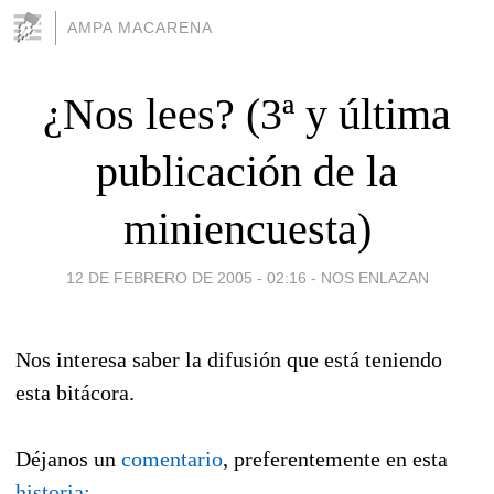
AMPA MACARENA
¿Nos lees? (3ª y última
publicación de la
miniencuesta)
12 DE FEBRERO DE 2005 - 02:16
-
NOS ENLAZAN
Nos interesa saber la difusión que está teniendo
esta bitácora.
Déjanos un
comentario
, preferentemente en esta
historia: