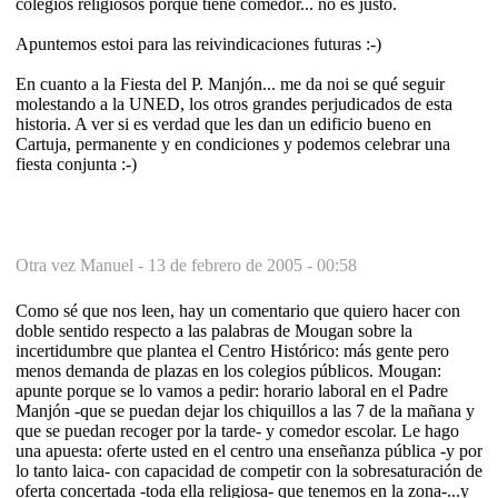
colegios religiosos porque tiene comedor... no es justo.
Apuntemos estoi para las reivindicaciones futuras :-)
En cuanto a la Fiesta del P. Manjón... me da noi se qué seguir
molestando a la UNED, los otros grandes perjudicados de esta
historia. A ver si es verdad que les dan un edificio bueno en
Cartuja, permanente y en condiciones y podemos celebrar una
fiesta conjunta :-)
Otra vez Manuel -
13 de febrero de 2005 - 00:58
Como sé que nos leen, hay un comentario que quiero hacer con
doble sentido respecto a las palabras de Mougan sobre la
incertidumbre que plantea el Centro Histórico: más gente pero
menos demanda de plazas en los colegios públicos. Mougan:
apunte porque se lo vamos a pedir: horario laboral en el Padre
Manjón -que se puedan dejar los chiquillos a las 7 de la mañana y
que se puedan recoger por la tarde- y comedor escolar. Le hago
una apuesta: oferte usted en el centro una enseñanza pública -y por
lo tanto laica- con capacidad de competir con la sobresaturación de
oferta concertada -toda ella religiosa- que tenemos en la zona-...y