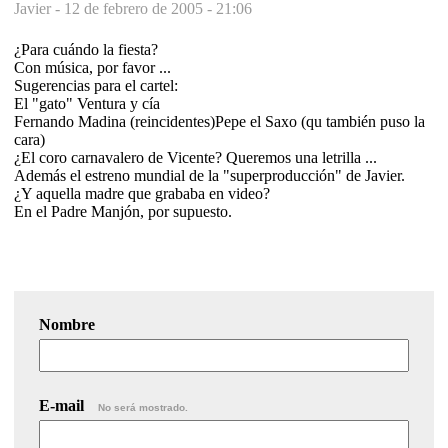
Javier -
12 de febrero de 2005 - 21:06
¿Para cuándo la fiesta?
Con música, por favor ...
Sugerencias para el cartel:
El "gato" Ventura y cía
Fernando Madina (reincidentes)Pepe el Saxo (qu también puso la
cara)
¿El coro carnavalero de Vicente? Queremos una letrilla ...
Además el estreno mundial de la "superproducción" de Javier.
¿Y aquella madre que grababa en video?
En el Padre Manjón, por supuesto.
Nombre
E-mail
No será mostrado.