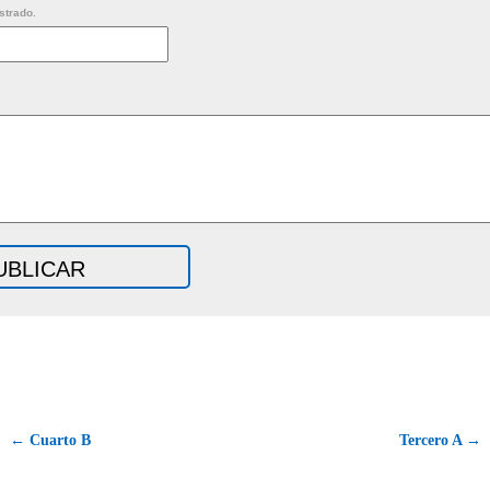
strado.
← Cuarto B
Tercero A →