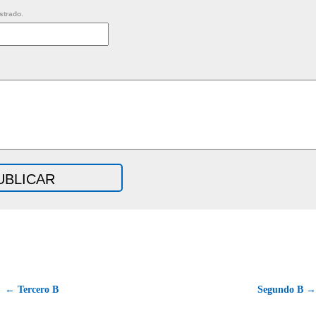
strado.
← Tercero B
Segundo B →