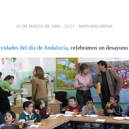
01 DE MARZO DE 2006 - 14:27
-
AMPA MACARENA
ividades del día de Andalucía
, celebramos un desayuno