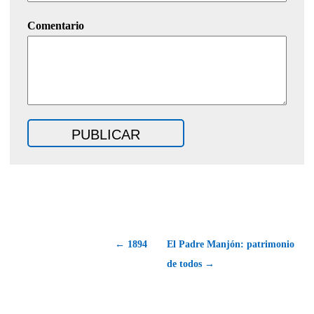
Comentario
← 1894
El Padre Manjón: patrimonio
de todos →