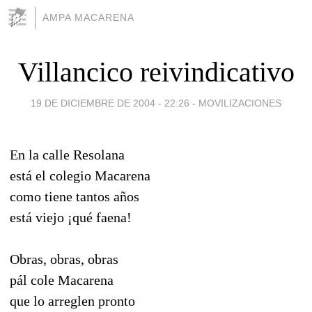
AMPA MACARENA
Villancico reivindicativo
19 DE DICIEMBRE DE 2004 - 22:26
-
MOVILIZACIONES
En la calle Resolana
está el colegio Macarena
como tiene tantos años
está viejo ¡qué faena!
Obras, obras, obras
pál cole Macarena
que lo arreglen pronto