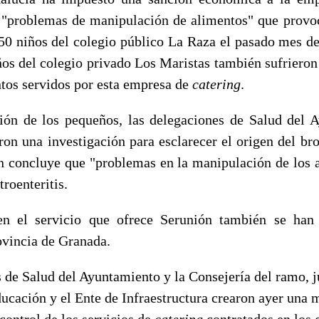
 "problemas de manipulación de alimentos" que provo
a 50 niños del colegio público La Raza el pasado mes d
os del colegio privado Los Maristas también sufrieron
ntos servidos por esta empresa de
catering
.
ción de los pequeños, las delegaciones de Salud del 
ron una investigación para esclarecer el origen del br
ón concluye que "problemas en la manipulación de los 
troenteritis.
n el servicio que ofrece Serunión también se han
ovincia de Granada.
 de Salud del Ayuntamiento y la Consejería del ramo, j
cación y el Ente de Infraestructura crearon ayer una m
control de los servicios de
catering
contratados en los