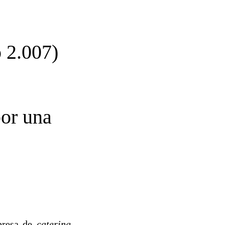
o 2.007)
por una
presa de
catering