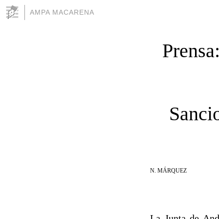
AMPA MACARENA
Prensa:
Sancio
N. MÁRQUEZ
La Junta de And