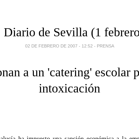
 Diario de Sevilla (1 febrer
02 DE FEBRERO DE 2007 - 12:52
-
PRENSA
nan a un 'catering' escolar 
intoxicación
alucía ha impuesto una sanción económica a la em