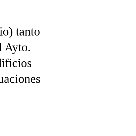
io) tanto
l Ayto.
ificios
tuaciones