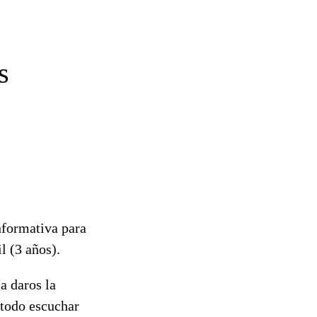
s
nformativa para
l (3 años).
 daros la
 todo escuchar