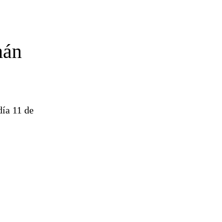
mán
día 11 de