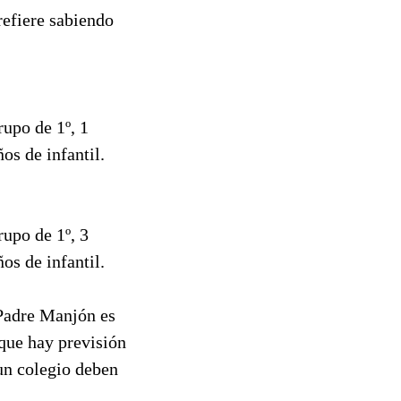
refiere sabiendo
rupo de 1º, 1
os de infantil.
rupo de 1º, 3
os de infantil.
 Padre Manjón es
 que hay previsión
 un colegio deben