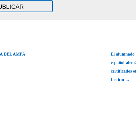
A DEL AMPA
El alumnado d
español-alemá
certificados o
Institut →