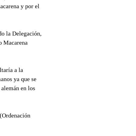
acarena y por el
do la Delegación,
io Macarena
taría a la
manos ya que se
e alemán en los
n(Ordenación