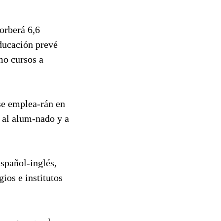
sorberá 6,6
ducación prevé
mo cursos a
se emplea-rán en
s al alum-nado y a
español-inglés,
ios e institutos