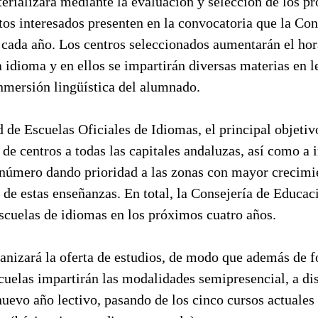
erializará mediante la evaluación y selección de los pr
utos interesados presenten en la convocatoria que la Con
 cada año. Los centros seleccionados aumentarán el hor
 idioma y en ellos se impartirán diversas materias en l
 inmersión lingüística del alumnado.
d de Escuelas Oficiales de Idiomas, el principal objetivo
o de centros a todas las capitales andaluzas, así como a
número dando prioridad a las zonas con mayor crecim
de estas enseñanzas. En total, la Consejería de Educaci
scuelas de idiomas en los próximos cuatro años.
anizará la oferta de estudios, de modo que además de 
scuelas impartirán las modalidades semipresencial, a dista
uevo año lectivo, pasando de los cinco cursos actuales a