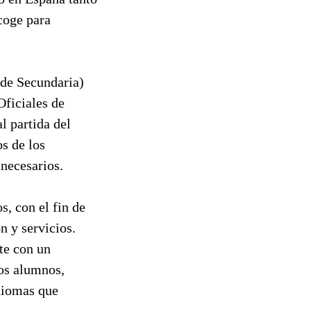
coge para
 de Secundaria)
Oficiales de
l partida del
os de los
necesarios.
s, con el fin de
n y servicios.
te con un
los alumnos,
idiomas que