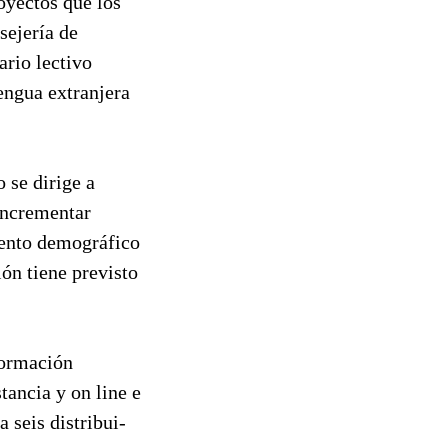
oyectos que los
sejería de
ario lectivo
engua extranjera
 se dirige a
 incrementar
iento demográfico
ón tiene previsto
formación
ncia y on line e
 seis distribui-