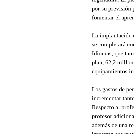
por su previsión
fomentar el apre
La implantación 
se completará con
Idiomas, que tamb
plan, 62,2 millon
equipamientos inf
Los gastos de per
incrementar tanto
Respecto al profe
profesor adiciona
además de una red
impartan sus mate