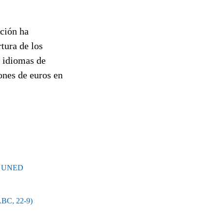
ación ha
tura de los
e idiomas de
ones de euros en
 la UNED
(ABC, 22-9)