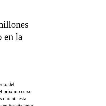
millones
 en la
ento del
el próximo curso
s durante esta
ro en España tanto