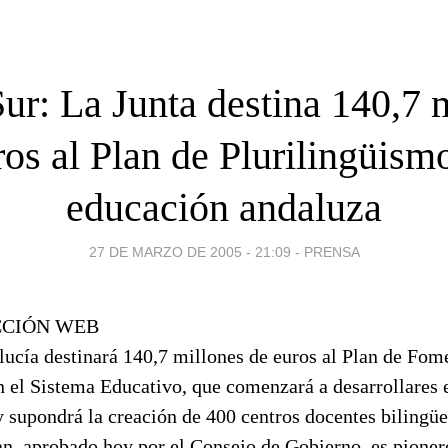
ur: La Junta destina 140,7 
ros al Plan de Plurilingüismo
educación andaluza
27 DE MARZO DE 2005 - 21:09
-
PRENSA
ACCIÓN WEB
lucía destinará 140,7 millones de euros al Plan de Fom
n el Sistema Educativo, que comenzará a desarrollares 
 supondrá la creación de 400 centros docentes bilingüe
lan, aprobado hoy por el Consejo de Gobierno, es pione